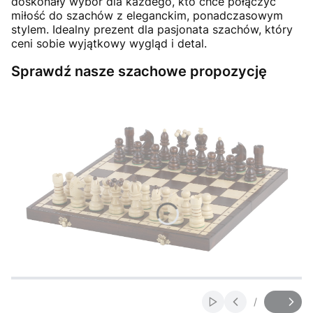
doskonały wybór dla każdego, kto chce połączyć
miłość do szachów z eleganckim, ponadczasowym
stylem. Idealny prezent dla pasjonata szachów, który
ceni sobie wyjątkowy wygląd i detal.
Sprawdź nasze szachowe propozycję
Naciśnij Enter lub spację, aby otworzyć stronę.
Naciśnij Enter lub spację, aby otworzyć stronę.
Naciśnij Enter lub spację, aby otworzyć stronę.
Naciśnij Enter lub spację, aby otworzyć stronę.
Naciśnij Enter lub spację, aby otworzyć stronę.
Naciśnij Enter lub spację, aby otworzyć stronę.
/
Włącz automatyczne
Slajd
z