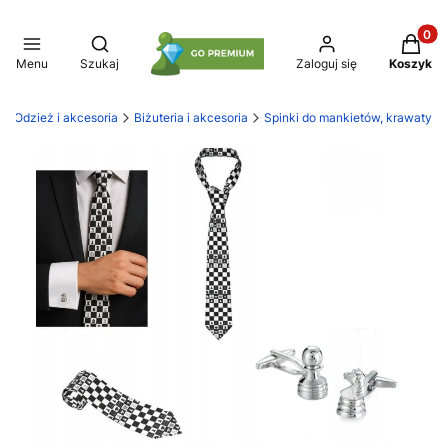
Produkt
Otwórz wyszukiwarkę
Menu
Szukaj
Zaloguj się
Koszyk
Odzież i akcesoria
Biżuteria i akcesoria
Spinki do mankietów, krawaty