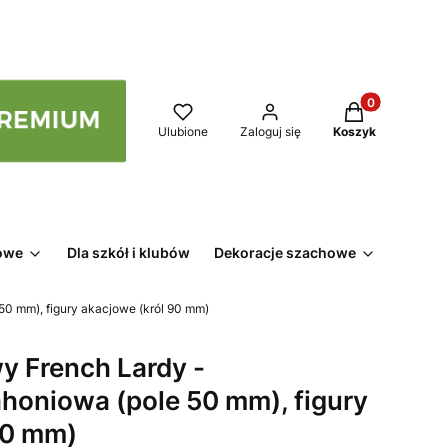
Produkty w kos
Ulubione
Zaloguj się
Koszyk
owe
Dla szkół i klubów
Dekoracje szachowe
0 mm), figury akacjowe (król 90 mm)
 French Lardy -
oniowa (pole 50 mm), figury
90 mm)