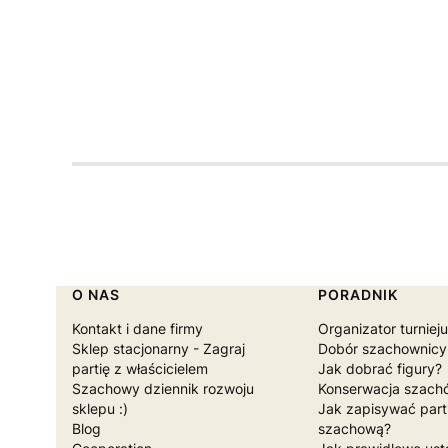
Naciśnij Enter lub spację, aby otworzyć stronę.
Naciśnij Enter lub spację, aby otworzyć stronę.
Naciśnij Enter lub spację, aby otworzyć stronę.
Naciśnij Enter lub spację, aby otworzyć stronę.
Naciśnij Enter lub spację, aby otworzyć stronę.
Naciśnij Enter lub spację, aby otworzyć stronę.
Linki w stopce
O NAS
PORADNIK
Kontakt i dane firmy
Organizator turniej
Sklep stacjonarny - Zagraj
Dobór szachownicy
partię z właścicielem
Jak dobrać figury?
Szachowy dziennik rozwoju
Konserwacja szach
sklepu :)
Jak zapisywać part
Blog
szachową?