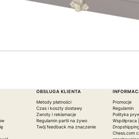
OBSŁUGA KLIENTA
INFORMAC
u
Metody płatności
Promocje
Czas i koszty dostawy
Regulamin
Zwroty i reklamacje
Polityka pry
ów
Regulamin partii na żywo
Współpraca |
ię
Twój feedback ma znaczenie
Dropshippin
Chess.com cz