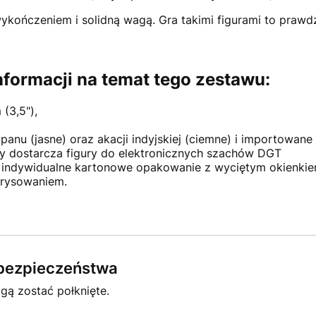
ykończeniem i solidną wagą. Gra takimi figurami to praw
formacji na temat tego zestawu:
(3,5"),
anu (jasne) oraz akacji indyjskiej (ciemne) i importowane 
y dostarcza figury do elektronicznych szachów DGT
 indywidualne kartonowe opakowanie z wyciętym okienkie
orysowaniem.
e bezpieczeństwa
gą zostać połknięte.