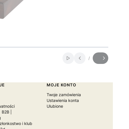
/
Włącz automatyczne przewij
Slajd
z
JE
MOJE KONTO
Twoje zamówienia
Ustawienia konta
watności
Ulubione
 B2B |
g
łonkostwo i klub