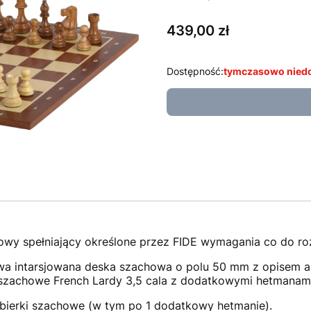
Cena
439,00 zł
Dostępność:
tymczasowo nied
jowy spełniający określone przez FIDE wymagania co do ro
a intarsjowana deska szachowa o polu 50 mm z opisem 
ry szachowe French Lardy 3,5 cala z dodatkowymi hetmanam
bierki szachowe (w tym po 1 dodatkowy hetmanie).