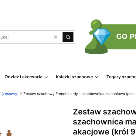
Wyczyść
Szukaj
Odzież i akcesoria
Książki szachowe
Zegary szach
i (zestawy)
Zestaw szachowy French Lardy - szachownica mahoniowa (pole 5
Zestaw szachowy
szachownica mah
akacjowe (król 