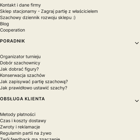
Obrazy na płótnie Canvas szachowe
Fototapety szachowe
Kontakt i dane firmy
Sklep stacjonarny - Zagraj partię z właścicielem
Szachowy dziennik rozwoju sklepu :)
Blog
Cooperation
PORADNIK
Organizator turnieju
Dobór szachownicy
Jak dobrać figury?
Konserwacja szachów
Jak zapisywać partię szachową?
Jak prawidłowo ustawić szachy?
OBSŁUGA KLIENTA
Metody płatności
Czas i koszty dostawy
Zwroty i reklamacje
Regulamin partii na żywo
Twój feedback ma znaczenie