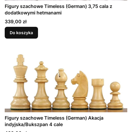
Figury szachowe Timeless (German) 3,75 cala z
dodatkowymi hetmanami
Cena
339,00 zł
Do koszyka
Figury szachowe Timeless (German) Akacja
indyjska/Bukszpan 4 cale