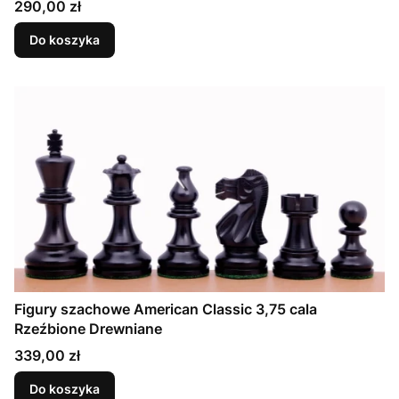
Cena
290,00 zł
Do koszyka
Figury szachowe American Classic 3,75 cala
Rzeźbione Drewniane
Cena
339,00 zł
Do koszyka