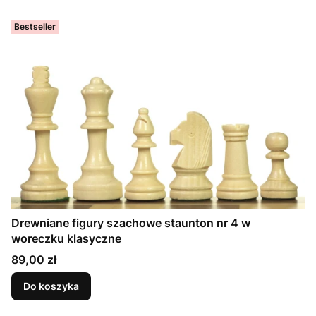
Bestseller
Drewniane figury szachowe staunton nr 4 w
woreczku klasyczne
Cena
89,00 zł
Do koszyka