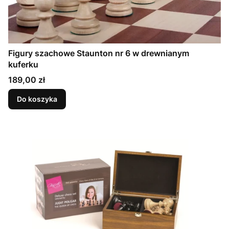
Figury szachowe Staunton nr 6 w drewnianym
kuferku
Cena
189,00 zł
Do koszyka