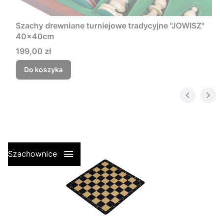
Szachy drewniane turniejowe tradycyjne "JOWISZ"
40x40cm
Cena
199,00 zł
Do koszyka
Szachownice