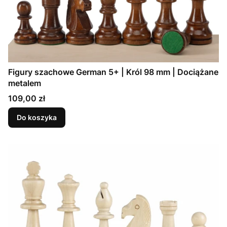
Figury szachowe German 5+ | Król 98 mm | Dociążane
metalem
Cena
109,00 zł
Do koszyka