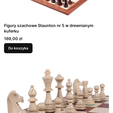
Figury szachowe Staunton nr 5 w drewnianym
kuferku
Cena
169,00 zł
Do koszyka