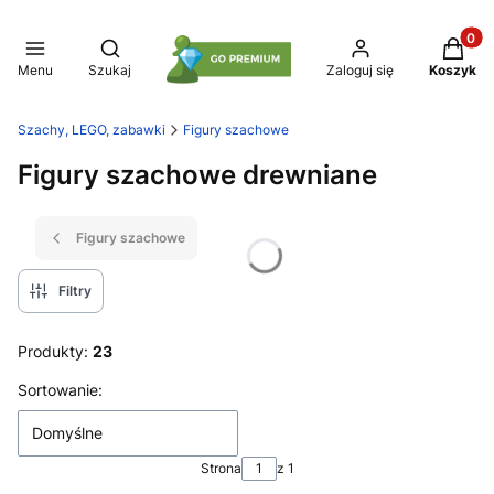
Produkt
Otwórz wyszukiwarkę
Menu
Szukaj
Zaloguj się
Koszyk
Szachy, LEGO, zabawki
Figury szachowe
Figury szachowe drewniane
Figury szachowe
Filtry
Produkty:
23
Lista produktów
Sortowanie:
Domyślne
Strona
z 1