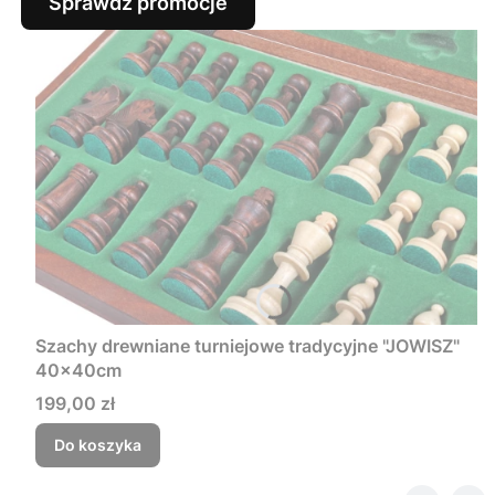
Sprawdź promocje
Szachy drewniane turniejowe tradycyjne "JOWISZ"
40x40cm
Cena
199,00 zł
Do koszyka