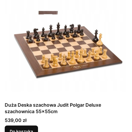
Duża Deska szachowa Judit Polgar Deluxe
szachownica 55x55cm
Cena
539,00 zł
Do koszyka