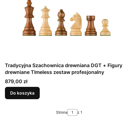
Tradycyjna Szachownica drewniana DGT + Figury
drewniane TImeless zestaw profesjonalny
Cena
879,00 zł
Do koszyka
Strona
z 1