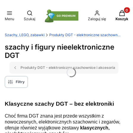
Produkt
Otwórz wyszukiwarkę
Menu
Szukaj
Zaloguj się
Koszyk
Szachy, LEGO, zabawki
Produkty DGT - elektroniczne szachownice i akcesoria
szachy i figury nieelektroniczne
DGT
Produkty DGT - elektroniczne szachownice i akcesoria
Filtry
Klasyczne szachy DGT – bez elektroniki
Choć firma DGT znana jest przede wszystkim z
nowoczesnych, elektronicznych szachownic i zegarów,
oferuje również wyjątkowe zestawy
klasycznych,