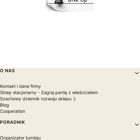
Dla klubów szachowych
Akcesoria szachowe
Dekoracje szachowe
Szachowe Panele tapicerowane
Dekoracje
Obrazy na płótnie Canvas szachowe
Plakaty szachowe
Fototapety szachowe
Linki w stopce
O NAS
Kontakt i dane firmy
Sklep stacjonarny - Zagraj partię z właścicielem
Szachowy dziennik rozwoju sklepu :)
Blog
Cooperation
PORADNIK
Organizator turnieju