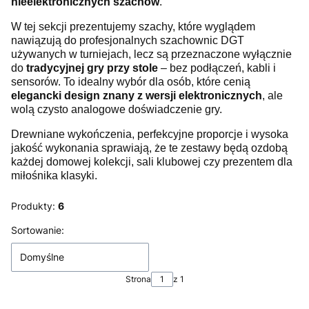
nieelektronicznych szachów
.
W tej sekcji prezentujemy szachy, które wyglądem
nawiązują do profesjonalnych szachownic DGT
używanych w turniejach, lecz są przeznaczone wyłącznie
do
tradycyjnej gry przy stole
– bez podłączeń, kabli i
sensorów. To idealny wybór dla osób, które cenią
elegancki design znany z wersji elektronicznych
, ale
wolą czysto analogowe doświadczenie gry.
Drewniane wykończenia, perfekcyjne proporcje i wysoka
jakość wykonania sprawiają, że te zestawy będą ozdobą
każdej domowej kolekcji, sali klubowej czy prezentem dla
miłośnika klasyki.
Produkty:
6
Lista produktów
Sortowanie:
Domyślne
Strona
z 1