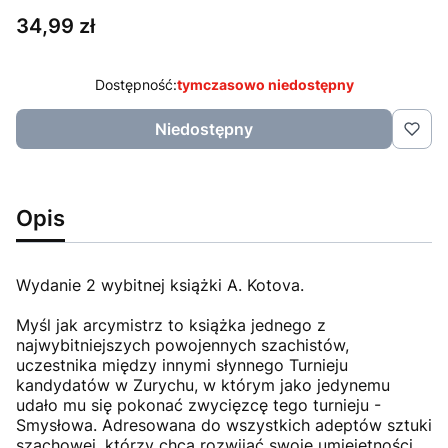
Cena
34,99 zł
Dostępność:
tymczasowo niedostępny
Niedostępny
Opis
Wydanie 2 wybitnej książki A. Kotova.
Myśl jak arcymistrz to książka jednego z
najwybitniejszych powojennych szachistów,
uczestnika między innymi słynnego Turnieju
kandydatów w Zurychu, w którym jako jedynemu
udało mu się pokonać zwycięzcę tego turnieju -
Smysłowa. Adresowana do wszystkich adeptów sztuki
szachowej, którzy chcą rozwijać swoje umiejętności.