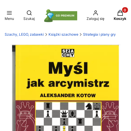
Produkt
Otwórz wyszukiwarkę
Menu
Szukaj
Zaloguj się
Koszyk
Szachy, LEGO, zabawki
Książki szachowe
Strategia i plany gry