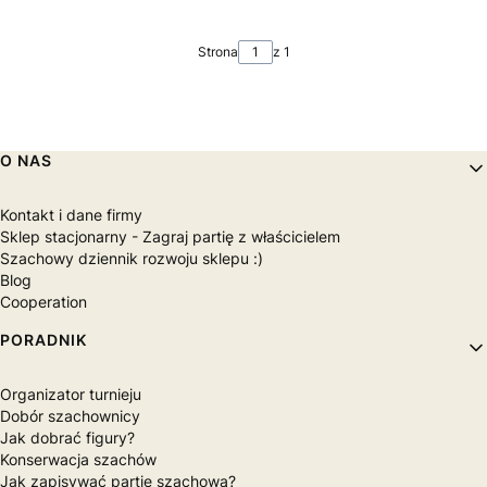
Strona
z 1
Linki w stopce
O NAS
Kontakt i dane firmy
Sklep stacjonarny - Zagraj partię z właścicielem
Szachowy dziennik rozwoju sklepu :)
Blog
Cooperation
PORADNIK
Organizator turnieju
Dobór szachownicy
Jak dobrać figury?
Konserwacja szachów
Jak zapisywać partię szachową?