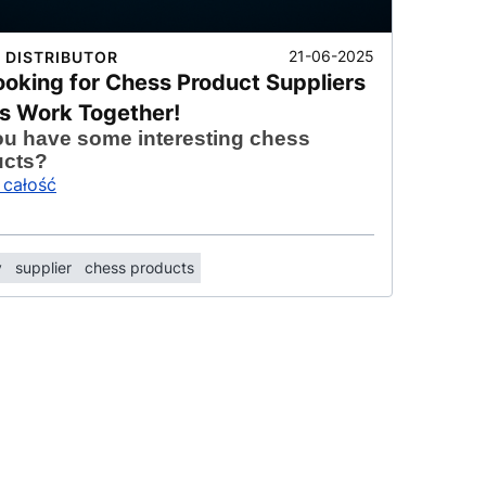
21-06-2025
 DISTRIBUTOR
ooking for Chess Product Suppliers
’s Work Together!
u have some interesting chess
ucts?
 całość
y
supplier
chess products