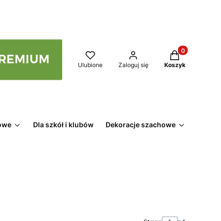
Produkty w kos
Ulubione
Zaloguj się
Koszyk
owe
Dla szkół i klubów
Dekoracje szachowe