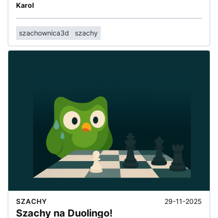
Karol
szachownica3d
szachy
29-11-2025
SZACHY
Szachy na Duolingo!