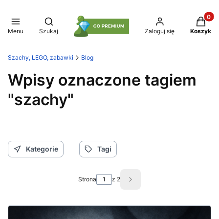
Produkt
Otwórz wyszukiwarkę
Menu
Szukaj
Zaloguj się
Koszyk
Szachy, LEGO, zabawki
Blog
Wpisy oznaczone tagiem
"szachy"
Kategorie
Tagi
Strona
z 2
Następne wpisy