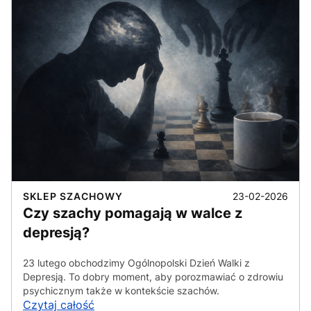
23-02-2026
SKLEP SZACHOWY
Czy szachy pomagają w walce z
depresją?
23 lutego obchodzimy Ogólnopolski Dzień Walki z
Depresją. To dobry moment, aby porozmawiać o zdrowiu
psychicznym także w kontekście szachów.
Czytaj całość