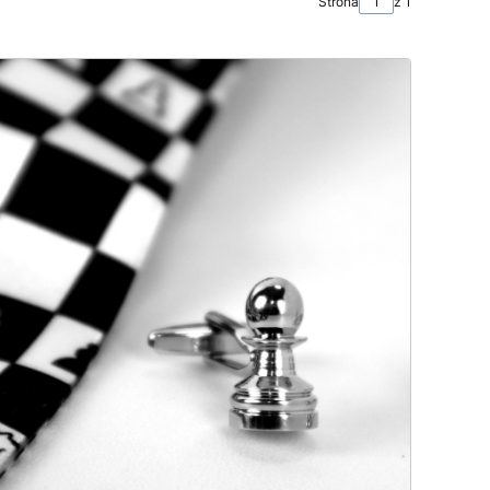
Strona
z 1