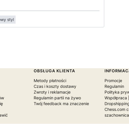
wy styl
OBSŁUGA KLIENTA
INFORMAC
u
Metody płatności
Promocje
Czas i koszty dostawy
Regulamin
Zwroty i reklamacje
Polityka pry
ów
Regulamin partii na żywo
Współpraca |
ię
Twój feedback ma znaczenie
Dropshippin
Chess.com cz
awić
szachownic