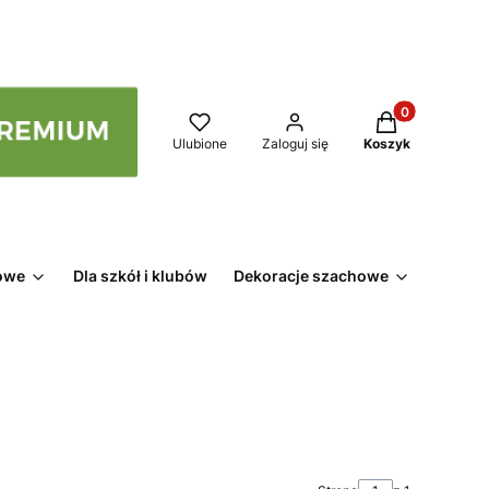
Produkty w kos
Ulubione
Zaloguj się
Koszyk
owe
Dla szkół i klubów
Dekoracje szachowe