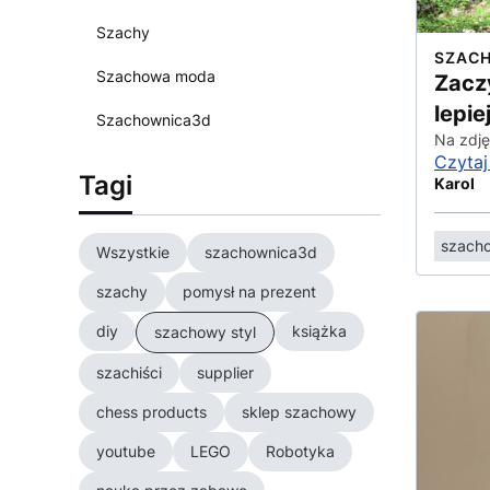
Szachy
SZAC
Szachowa moda
Zacz
lepi
Szachownica3d
Na zdj
Czytaj
Tagi
Karol
szacho
Wszystkie
szachownica3d
szachy
pomysł na prezent
diy
książka
szachowy styl
szachiści
supplier
chess products
sklep szachowy
youtube
LEGO
Robotyka