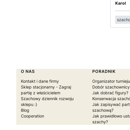
Karol
szacho
Linki w stopce
O NAS
PORADNIK
Kontakt i dane firmy
Organizator turniej
Sklep stacjonarny - Zagraj
Dobór szachownicy
partię z właścicielem
Jak dobrać figury?
Szachowy dziennik rozwoju
Konserwacja szach
sklepu :)
Jak zapisywać part
Blog
szachową?
Cooperation
Jak prawidłowo ust
szachy?