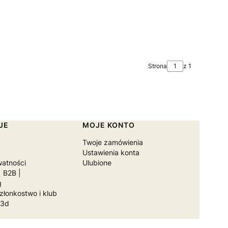
Strona
z 1
JE
MOJE KONTO
Twoje zamówienia
Ustawienia konta
watności
Ulubione
 B2B |
g
łonkostwo i klub
a3d