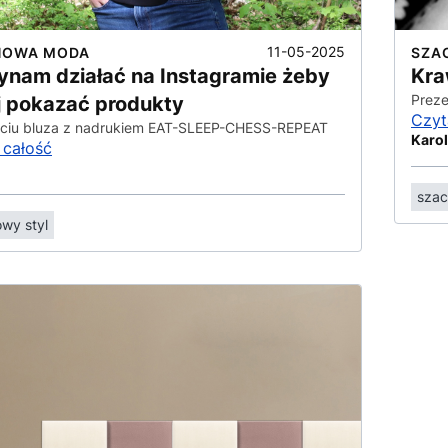
11-05-2025
HOWA MODA
SZA
ynam działać na Instagramie żeby
Kra
Preze
ej pokazać produkty
Czyt
ęciu bluza z nadrukiem EAT-SLEEP-CHESS-REPEAT
Karol
 całość
szac
wy styl