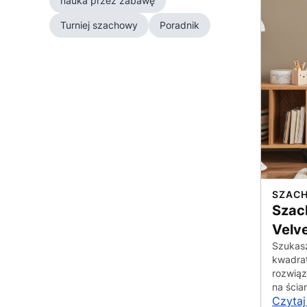
nauka przez zabawę
Turniej szachowy
Poradnik
SZAC
Szac
Velv
Szukasz
kwadrat
rozwiąz
na ścia
Czytaj